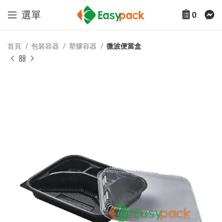
選單
0
首頁
包裝容器
塑膠容器
微波便當盒