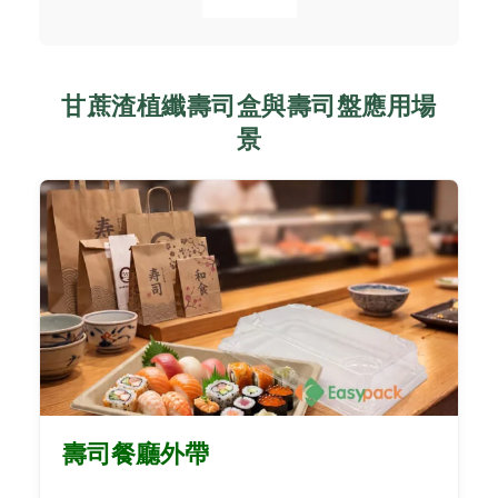
甘蔗渣植纖壽司盒與壽司盤應用場
景
壽司餐廳外帶