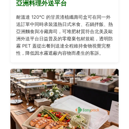
亞洲料理外送平台
耐溫達 120°C 的甘蔗渣植纖壽司盒可在同一外
送訂單中同時承裝溫熱日式米食、石鍋拌飯、熱
亞洲麵食與冷藏壽司，可堆肥材質符合北美及歐
洲外送平台日益普及的零廢棄包材規範，透明防
霧 PET 蓋從出餐到送達全程維持食物視覺完整
性，降低因水霧遮蔽內容物而產生的客訴。