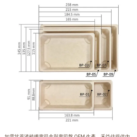
如需甘蔗渣植纖壽司盒與壽司盤 OEM 生產，禾益佳提供內