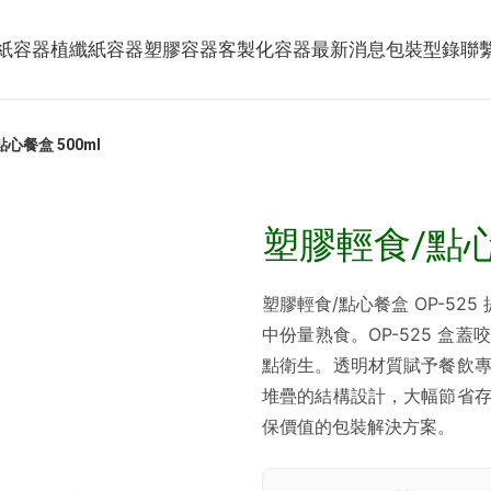
紙容器
植纖紙容器
塑膠容器
客製化容器
最新消息
包裝型錄
聯
心餐盒 500ml
塑膠輕食/點心餐
塑膠輕食/點心餐盒 OP-52
中份量熟食。OP-525 盒
點衛生。透明材質賦予餐飲
堆疊的結構設計，大幅節省
保價值的包裝解決方案。