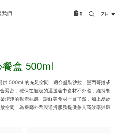
繫我們
ZH
0
盒 500ml
5 提供 500ml 的充足空間，適合盛裝沙拉、墨西哥捲或
蓋咬合緊密，確保在顛簸的運送途中食材不外溢，維持餐
專業潔淨的視覺觀感，讓鮮美食材一目了然，加上易於
存放空間，為餐廳外帶與送貨服務提供兼具高效率與環