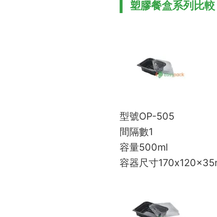
塑膠餐盒系列比較
型號
OP-505
間隔數
1
容量
500ml
容器尺寸
170x120x3