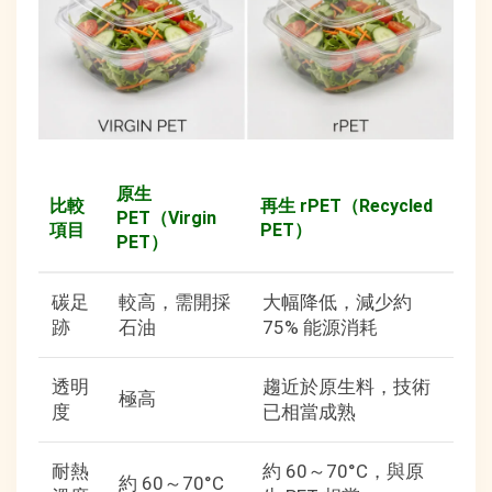
原生
比較
再生 rPET（Recycled
PET（Virgin
項目
PET）
PET）
碳足
較高，需開採
大幅降低，減少約
跡
石油
75% 能源消耗
透明
趨近於原生料，技術
極高
度
已相當成熟
耐熱
約 60～70°C，與原
約 60～70°C